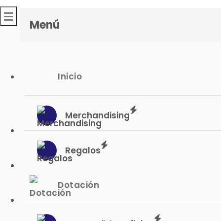
0
Menú
Inicio
Inicio
Merchandising
Merchandising
Regalos
Dotación
Regalos
Consumibles oficina
Litografía
Dotación