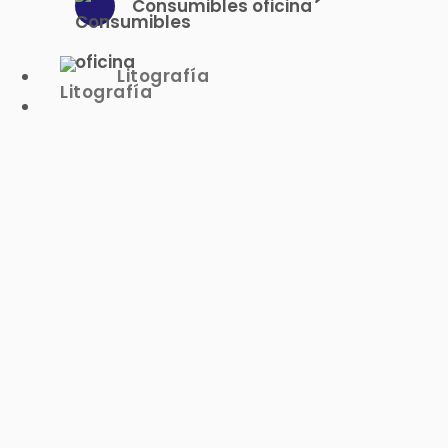
Consumibles oficina
Litografía
Anterior
Siguiente
LLAVERO SQUARE M 63282
Pedido minímo:
25
Tiempo de entrega:
6
días
$10.490
IVA Incl.
Ver escalas
Escalas de precios