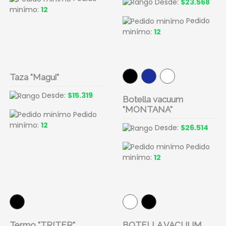
Desde:
$23.568
minímo:
12
Pedido
minímo:
12
Taza "Magui"
Desde:
$15.319
Botella vacuum
"MONTANA"
Pedido
minímo:
12
Desde:
$26.514
Pedido
minímo:
12
Termo "TRITER"
BOTELLA VACUUM