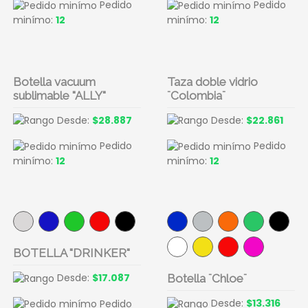
Pedido
Pedido
minímo:
12
minímo:
12
Botella vacuum
Taza doble vidrio
sublimable "ALLY"
¨Colombia¨
Desde:
$28.887
Desde:
$22.861
Pedido
Pedido
minímo:
12
minímo:
12
BOTELLA "DRINKER"
Desde:
$17.087
Botella ¨Chloe¨
Desde:
$13.316
Pedido