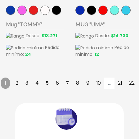
Mug "TOMMY"
MUG "UMA"
Desde:
$13.271
Desde:
$14.730
Pedido
Pedido
minímo:
24
minímo:
12
1
2
3
4
5
6
7
8
9
10
...
21
22