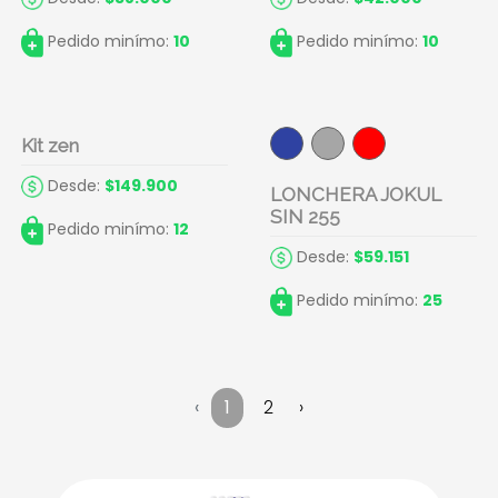
Pedido minímo:
10
Pedido minímo:
10
Kit zen
Desde:
$149.900
LONCHERA JOKUL
SIN 255
Pedido minímo:
12
Desde:
$59.151
Pedido minímo:
25
‹
1
2
›