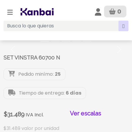
0
Anterior
Sigui
SET VINSTRA 60700 N
Pedido minímo:
25
Tiempo de entrega:
6 días
Ver escalas
$31.489
IVA Incl.
$31.489
valor por unidad